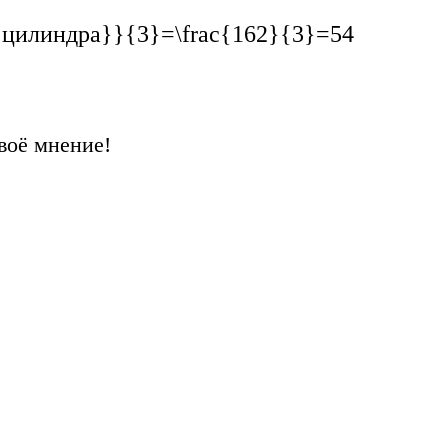
{цилиндра}}{3}=\frac{162}{3}=54
воё мнение!