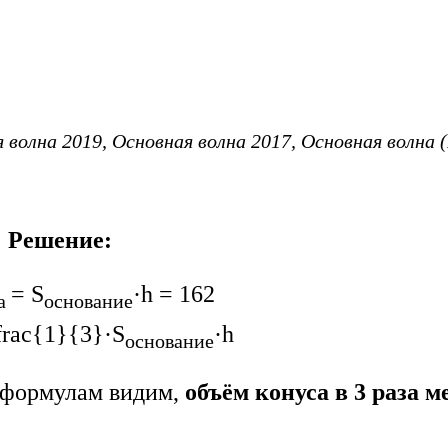
ая волна 2019, Основная волна 2017, Основная волна (
Решение:
= S
·h = 162
а
основание
frac{1}{3}
·S
·h
основание
 формулам видим,
объём конуса в 3 раза 