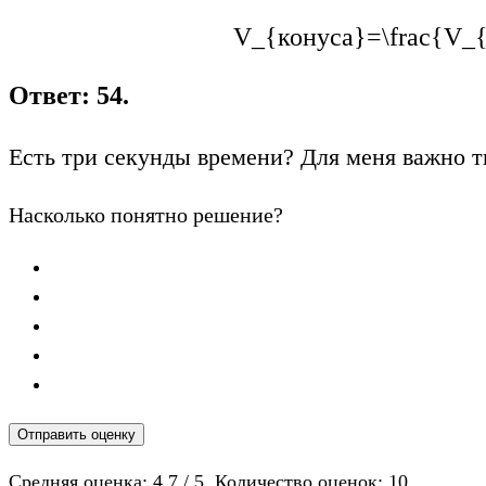
V_{конуса}=\frac{V_
Ответ: 54.
Есть три секунды времени? Для меня важно т
Насколько понятно решение?
Отправить оценку
Средняя оценка:
4.7
/ 5. Количество оценок:
10