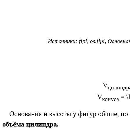
Источники: fipi, os.fipi, Основн
V
цилиндр
V
=
\
конуса
Основания и высоты у фигур общие, по
объёма
цилиндра.