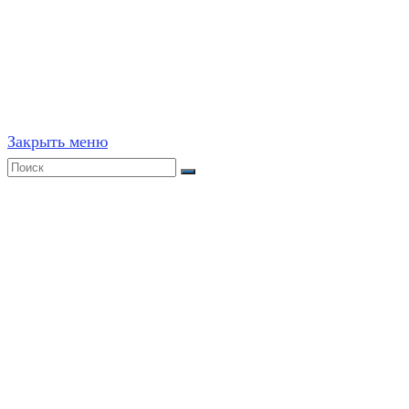
©
2020-2026
,
ege314.ru
,
ОГЭ и ЕГЭ по математике | Г
Частичное или полное копирование решений (включая г
ресурсах, в том числе и бумажных, строго запрещено. 
Закрыть меню