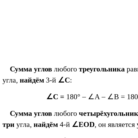
Сумма углов
любого
треугольника
рав
угла,
найдём
3-й
∠С
:
∠С =
180° – ∠А – ∠В = 180°
Сумма углов
любого
четырёхугольни
три
угла,
найдём
4-й
∠ЕОD
, он является