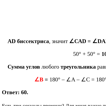
AD биссектриса
, значит
∠САD = ∠DAB
50° + 50° =
1
Сумма углов
любого
треугольника
рав
∠В
=
180° – ∠А – ∠С = 180°
Ответ: 60.
Есть три секунды времени? Для меня важно т