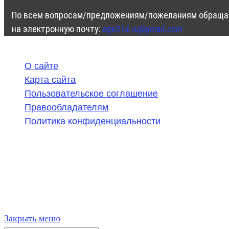
По всем вопросам/предложениям/пожеланиям обраща
на электронную почту:
ege314.ru@gmail.com
О сайте
Карта сайта
Пользовательское соглашение
Правообладателям
Политика конфиденциальности
©
2020-2026
,
ege314.ru
,
ОГЭ и ЕГЭ по математике | Г
Частичное или полное копирование решений (включая г
ресурсах, в том числе и бумажных, строго запрещено. 
Закрыть меню