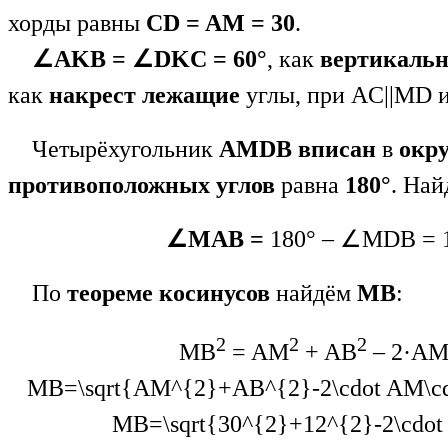
хорды равны
CD = AM = 30
.
∠AK
B
= ∠DKC = 60°
, как
вертикаль
как
накрест лежащие
углы, при AC||MD 
Четырёхугольник
AMDB вписан
в
окр
противоположных углов
равна
180°
. На
∠MAB =
180° – ∠MDB = 1
По
теореме косинусов
найдём
MB
:
2
2
2
MB
= AM
+ AB
– 2·A
MB=\sqrt{AM^{2}+AB^{2}-2\cdot AM\cdot 
MB=\sqrt{30^{2}+12^{2}-2\cdot 3