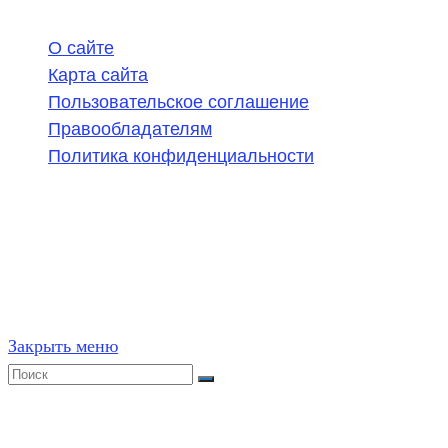
О сайте
Карта сайта
Пользовательское соглашение
Правообладателям
Политика конфиденциальности
©
2020-2026
,
ege314.ru
,
ОГЭ и ЕГЭ по математике | Г
Частичное или полное копирование решений (включая г
ресурсах, в том числе и бумажных, строго запрещено. 
Закрыть меню