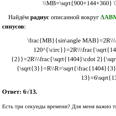
\\MB=\sqrt{900+144+360} 
Найдём
радиус
описанной вокруг
ΔAB
синусов
:
\frac{MB}{sin\angle MAB}=2R\\\f
120^{\circ}}=2R\\\frac{\sqrt{1
{2}}=2R\\\frac{\sqrt{1404}\cdot 2}{\sq
{\sqrt{3}}=R\\R=\sqrt{\frac{1404}{3}
13}=6\sqrt{1
Ответ: 6√13.
Есть три секунды времени? Для меня важно т