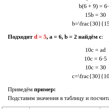
b(6 + 9) = 6
15b = 30
b=\frac{30}{1
Подходит
d = 5
, а = 6, b = 2 найдём с
:
10c = ad
10с = 6·5
10с = 30
c=\frac{30}{1
Приведём
пример:
Подставим значения в таблицу и посчит