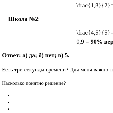
\frac{1,8}{2}
Школа №2
:
\frac{4,5}{5}
0,9 =
90% ве
Ответ: а) да; б) нет; в) 5.
Есть три секунды времени? Для меня важно т
Насколько понятно решение?