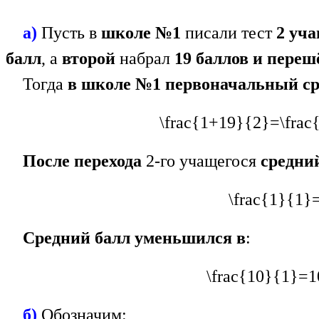
а)
Пусть в
школе №1
писали тест
2 уч
балл
, а
второй
набрал
19 баллов
и переш
Тогда
в школе №1
первоначальный ср
\frac{1+19}{2}=\frac
После перехода
2-го учащегося
средни
\frac{1}{1}
Средний балл уменьшился в
:
\frac{10}{1}=1
б)
Обозначим: