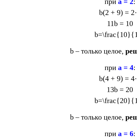
при
а = 2
:
b(2 + 9) = 2
11b = 10
b=\frac{10}{
b – только целое,
реш
при
а = 4
:
b(4 + 9) = 4
13b = 20
b=\frac{20}{
b – только целое,
реш
при
а = 6
: