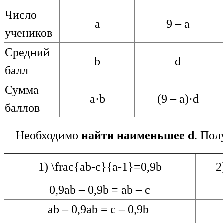
Число
a
9 – a
учеников
Средний
b
d
балл
Сумма
a·b
(9 – a)·d
баллов
Необходимо
найти
наименьшее d
. По
1)
\frac{ab-c}{a-1}=0,9b
2
0,9ab – 0,9b = ab – c
ab – 0,9ab = c – 0,9b