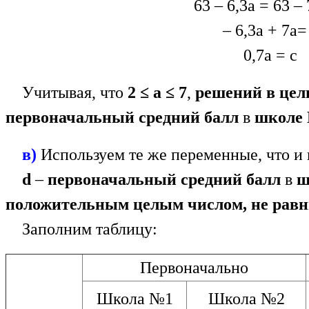
63 – 6,3а = 63 – 
– 6,3а + 7а=
0,7а = с
Учитывая, что
2 ≤ а ≤ 7
,
решений в цел
первоначальный средний балл
в
школе №
в)
Используем те же переменные, что и в
d
–
первоначальный средний балл
в
ш
положительным целым числом, не рав
Заполним таблицу:
Первоначально
Школа №1
Школа №2