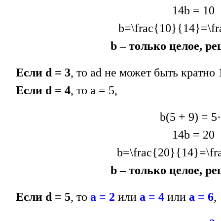
14b = 10
b=\frac{10}{14}=\f
b – только целое, ре
Если d = 3
, то ad не может быть кратно 
Если d = 4
, то а = 5,
b(5 + 9) = 5
14b = 20
b=\frac{20}{14}=\fr
b – только целое, ре
Если d = 5
, то
а = 2
или
а = 4
или
а = 6
,