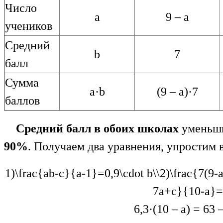
Число
a
9 – a
учеников
Средний
b
7
балл
Сумма
a·b
(9 – a)·7
баллов
Средний балл
в обоих школах
уменьши
90%
. Получаем два уравнения, упростим 
1)\frac{ab-c}{a-1}=0,9\cdot b\\2)\frac{7(9-
7a+c}{10-a}=
6,3·(10 – а) = 63 