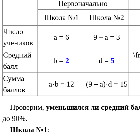
Первоначально
Школа №1
Школа №2
Число
a = 6
9 – a = 3
учеников
Средний
\f
b =
2
d =
5
балл
Сумма
a·b = 12
(9 – a)·d = 15
баллов
Проверим,
уменьшился ли средний ба
до 90%.
Школа №1
: