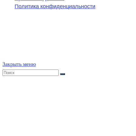
Политика конфиденциальности
©
2020-2026
,
ege314.ru
,
ОГЭ и ЕГЭ по математике | Г
Частичное или полное копирование решений (включая г
ресурсах, в том числе и бумажных, строго запрещено. 
Закрыть меню