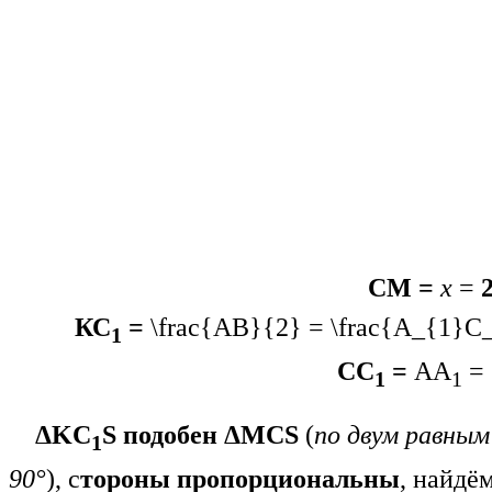
CM =
x
=
КС
=
\frac{AB}{2}
=
\frac{A_{1}C
1
СС
=
АА
=
1
1
ΔKC
S подобен ΔМСS
(
по двум равны
1
90°
), с
тороны пропорциональны
, найдё