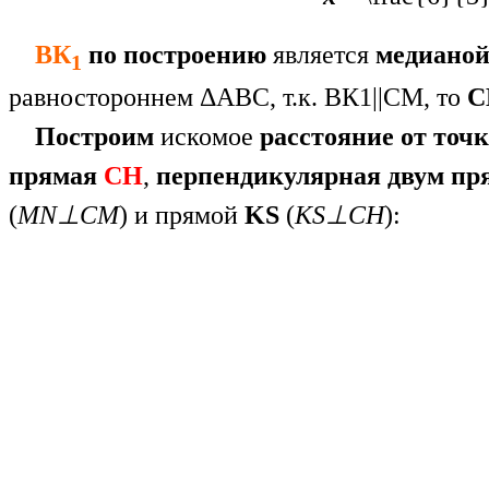
ВК
по построению
является
медиано
1
равностороннем ΔАВС, т.к. ВК1||CM, то
Построим
искомое
расстояние
от точ
прямая
СН
,
перпендикулярная двум пр
(
MN⊥CM
) и прямой
KS
(
KS⊥СН
):