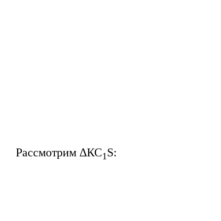
Рассмотрим ΔКС
S:
1