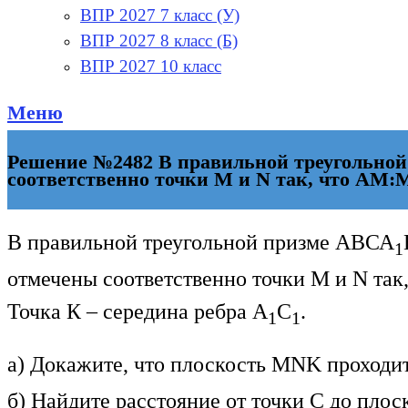
ВПР 2027 7 класс (У)
ВПР 2027 8 класс (Б)
ВПР 2027 10 класс
Меню
Решение №2482 В правильной треугольной
соответственно точки М и N так, что AM:
В правильной треугольной призме АВСА
1
отмечены соответственно точки М и N так
Точка К – середина ребра A
C
.
1
1
а) Докажите, что плоскость MNK проходи
б) Найдите расстояние от точки С до пло