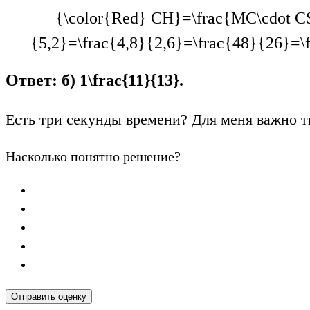
{\color{Red} CH}=\frac{MC\cdot CS
{5,2}=\frac{4,8}{2,6}=\frac{48}{26}=\
Ответ: б)
1\frac{11}{13}
.
Есть три секунды времени? Для меня важно т
Насколько понятно решение?
Отправить оценку