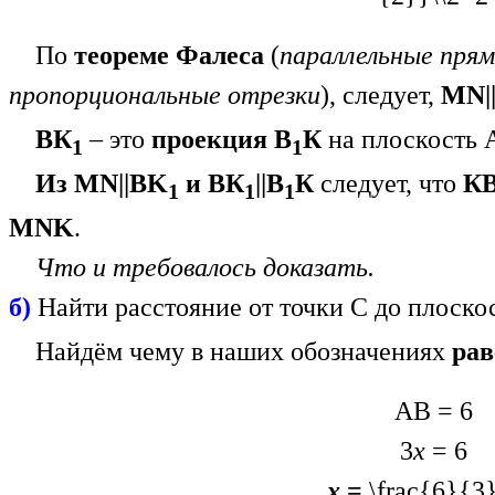
По
теореме Фалеса
(
параллельные пря
пропорциональные отрезки
), следует,
MN|
ВК
– это
проекция В
К
на плоскость 
1
1
Из MN||BK
и ВК
||В
К
следует, что
К
1
1
1
MNK
.
Что и требовалось доказать.
б)
Найти расстояние от точки С до плоск
Найдём чему в наших обозначениях
ра
АВ = 6
3
х
= 6
х
=
\frac{6}{3