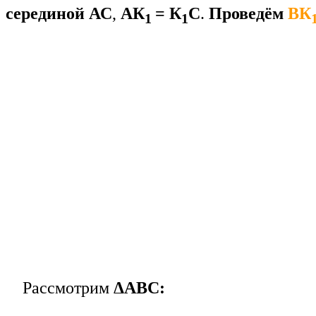
серединой АС
,
АК
= К
С
.
Проведём
ВК
1
1
Рассмотрим
ΔАВС: