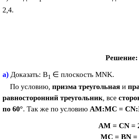
2,4.
Решение:
а)
Доказать: В
∈ плоскость MNK.
1
По условию,
призма треугольная
и
пр
равносторонний треугольник
, все
сторо
по 60°
. Так же по условию
AM:МС = CN:B
AM = CN = 
МС = BN =