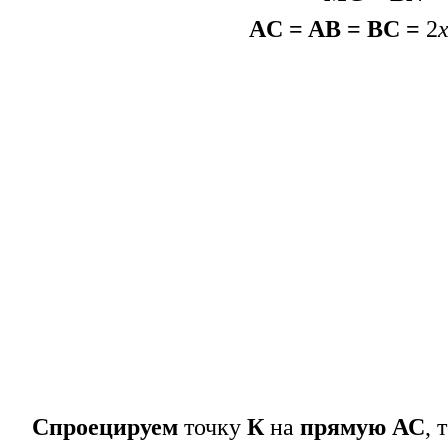
AC = AB = BC =
2
Спроецируем
точку
К
на
прямую АС
, 