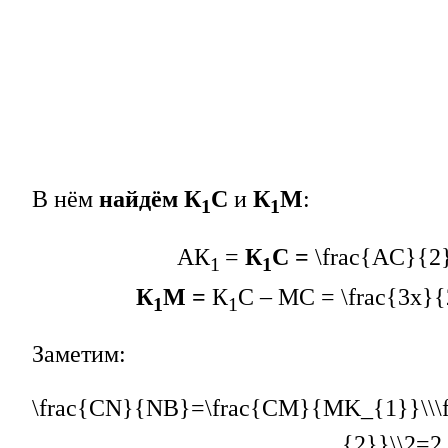
В нём
найдём К
С
и
К
М
:
1
1
АК
=
К
С =
\frac{AC}{2
1
1
К
М =
К
С – МС =
\frac{3x}
1
1
Заметим:
\frac{CN}{NB}=\frac{CM}{MK_{1}}\\\fr
{2}}\\2=2