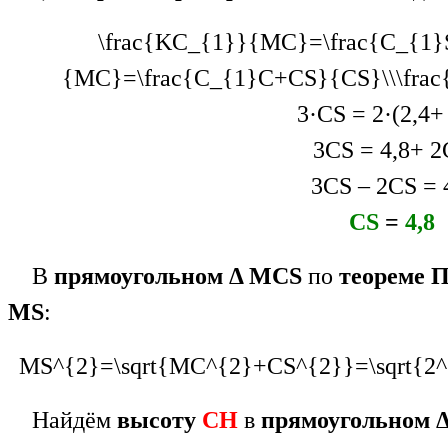
\frac{KC_{1}}{MC}=\frac{C_{1}
{MC}=\frac{C_{1}C+CS}{CS}\\\frac
3·CS = 2·(2,4+
3CS = 4,8+ 
3CS – 2CS = 
CS
=
4,8
В
прямоугольном Δ МСS
по
теореме 
MS
:
MS^{2}=\sqrt{MC^{2}+CS^{2}}=\sqrt{2^{
Найдём
высоту
СН
в
прямоугольном 