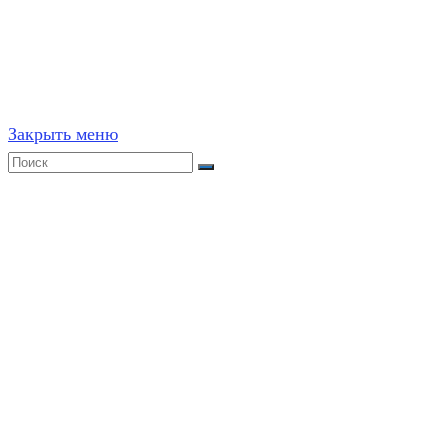
Частичное или полное копирование решений (включая г
ресурсах, в том числе и бумажных, строго запрещено. 
Закрыть меню