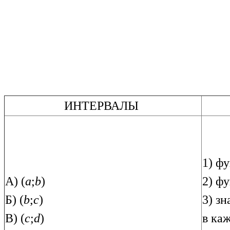
ИНТЕРВАЛЫ
1) ф
А) (
a
;
b
)
2) ф
Б) (
b
;
c
)
3) з
В) (
c
;
d
)
в ка