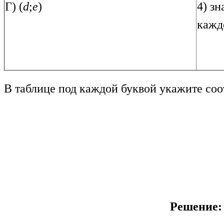
Г) (
d
;
e
)
4) з
кажд
В таблице под каждой буквой укажите со
Решение: