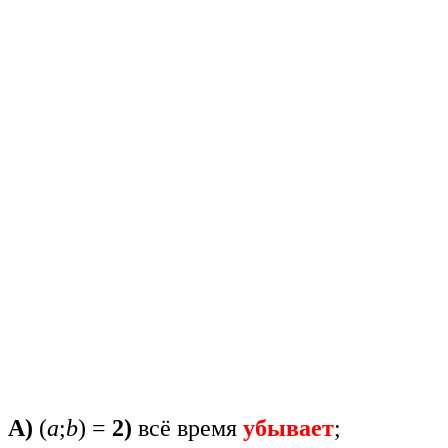
А)
(
a
;
b
) =
2)
всё время
убывает
;