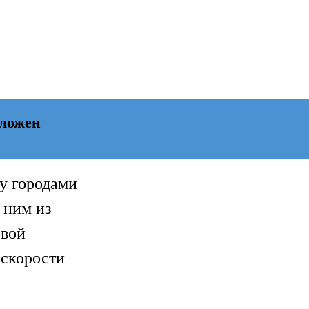
оложен
у городами
 ним из
овой
 скорости