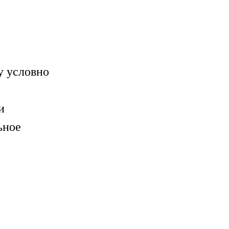
у условно
и
ьное