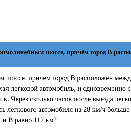
рямолинейным шоссе, причём город В расп
м шоссе, причём город В расположен межд
ехал легковой автомобиль, и одновременно с
вик. Через сколько часов после выезда легк
ть легкового автомобиля на 28 км/ч больше
 и В равно 112 км?