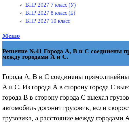
ВПР 2027 7 класс (У)
ВПР 2027 8 класс (Б)
ВПР 2027 10 класс
Меню
Решение №41 Города А, В и С соединены п
между городами А и С.
Города А, В и С соединены прямолинейны
А и С. Из города А в сторону города С вы
города В в сторону города С выехал грузо
автомобиль догонит грузовик, если скорос
грузовика, а расстояние между городами А