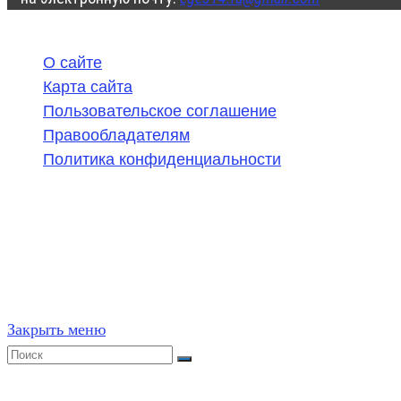
О сайте
Карта сайта
Пользовательское соглашение
Правообладателям
Политика конфиденциальности
©
2020-2026
,
ege314.ru
,
ОГЭ и ЕГЭ по математике | Г
Частичное или полное копирование решений (включая г
ресурсах, в том числе и бумажных, строго запрещено. 
Закрыть меню