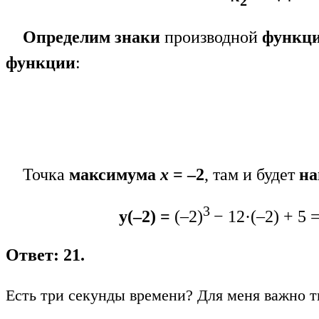
2
Определим знаки
производной
функц
функции
:
Точка
максимума
х
= –2
, там и будет
на
3
y(–2) =
(–2)
− 12·(–2) + 5 
Ответ: 21.
Есть три секунды времени? Для меня важно т