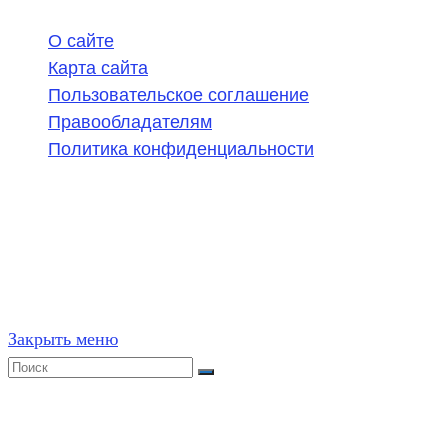
О сайте
Карта сайта
Пользовательское соглашение
Правообладателям
Политика конфиденциальности
©
2020-2026
,
ege314.ru
,
ОГЭ и ЕГЭ по математике | Г
Частичное или полное копирование решений (включая г
ресурсах, в том числе и бумажных, строго запрещено. 
Закрыть меню