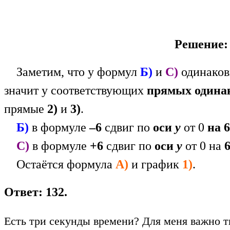
Решение:
Заметим, что у формул
Б)
и
С)
одинако
значит у соответствующих
прямых одина
прямые
2)
и
3)
.
Б)
в формуле
–6
сдвиг по
оси
у
от 0
на 
С)
в формуле
+6
сдвиг по
оси
у
от 0 на
6
Остаётся формула
А)
и график
1)
.
Ответ: 132.
Есть три секунды времени? Для меня важно т