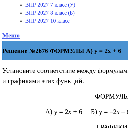
ВПР 2027 7 класс (У)
ВПР 2027 8 класс (Б)
ВПР 2027 10 класс
Меню
Решение №2676 ФОРМУЛЫ А) у = 2х + 6 Б)
Установите соответствие между формулам
и графиками этих функций.
ФОРМУЛ
А) у = 2
х
+ 6 Б) у = –2
х
– 
ГРАФИКИ