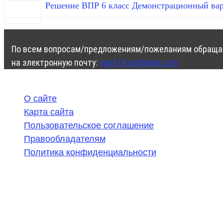
Решение ВПР 6 класс Демонстрационный вар
По всем вопросам/предложениям/пожеланиям обраща
на электронную почту:
ege314.ru@gmail.com
О сайте
Карта сайта
Пользовательское соглашение
Правообладателям
Политика конфиденциальности
©
2020-2026
,
ege314.ru
,
ОГЭ и ЕГЭ по математике | Г
Частичное или полное копирование решений (включая г
ресурсах, в том числе и бумажных, строго запрещено. 