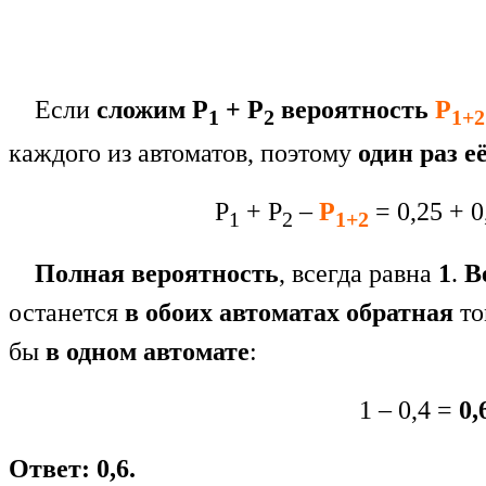
Если
сложим Р
+ Р
вероятность
Р
1
2
1+2
каждого из автоматов, поэтому
один раз 
Р
+ Р
–
Р
= 0,25 + 0
1
2
1+2
Полная вероятность
, всегда равна
1
.
В
останется
в обоих автоматах
обратная
то
бы
в одном автомате
:
1 – 0,4 =
0,
Ответ: 0,6.