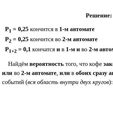
Решение:
Р
= 0,25
кончится в
1-м автомате
1
Р
= 0,25
кончится во
2-м автомате
2
Р
= 0,1
кончатся
и
в
1-м
и
во
2-м авто
1+2
Найдём
вероятность
того, что кофе
зак
или
во
2-м автомате
,
или
в
обоих сразу 
событий (
вся область внутри двух кругов
):